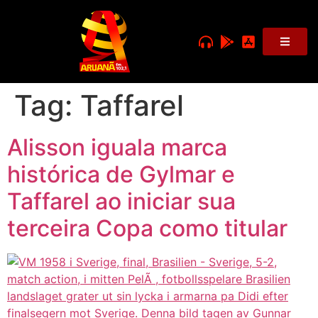
Tag:
Taffarel
Alisson iguala marca
histórica de Gylmar e
Taffarel ao iniciar sua
terceira Copa como titular