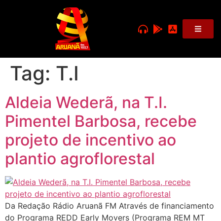
Tag:
T.I
Aldeia Wederã, na T.I.
Pimentel Barbosa, recebe
projeto de incentivo ao
plantio agroflorestal
Da Redação Rádio Aruanã FM Através de financiamento
do Programa REDD Early Movers (Programa REM MT