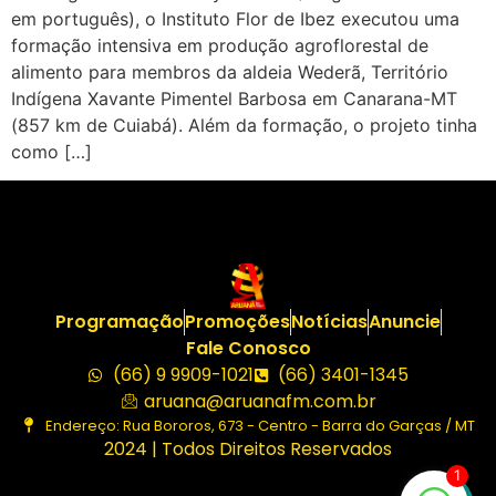
em português), o Instituto Flor de Ibez executou uma
formação intensiva em produção agroflorestal de
alimento para membros da aldeia Wederã, Território
Indígena Xavante Pimentel Barbosa em Canarana-MT
(857 km de Cuiabá). Além da formação, o projeto tinha
como […]
Programação
Promoções
Notícias
Anuncie
Fale Conosco
(66) 9 9909-1021
(66) 3401-1345
aruana@aruanafm.com.br
Endereço: Rua Bororos, 673 - Centro - Barra do Garças / MT
2024 | Todos Direitos Reservados
1