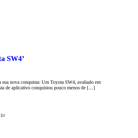
ota SW4’
am sua nova conquista: Um Toyota SW4, avaliado em
ista de aplicativo conquistou pouco menos de […]
.br