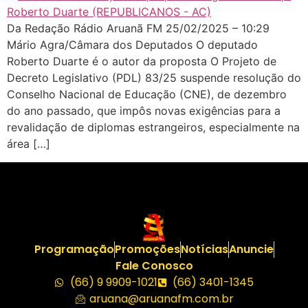
Da Redação Rádio Aruanã FM 25/02/2025 – 10:29
Mário Agra/Câmara dos Deputados O deputado
Roberto Duarte é o autor da proposta O Projeto de
Decreto Legislativo (PDL) 83/25 suspende resolução do
Conselho Nacional de Educação (CNE), de dezembro
do ano passado, que impôs novas exigências para a
revalidação de diplomas estrangeiros, especialmente na
área […]
Programação
Promoções
Notícias
Anuncie
Fale Conosco
(66) 9 9909-1021
(66) 3401-1345
aruana@aruanafm.com.br