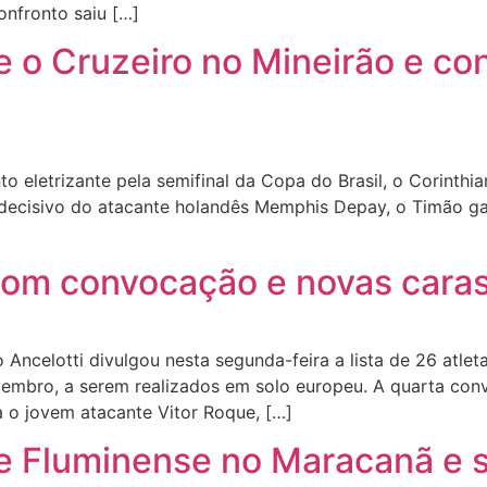
onfronto saiu […]
e o Cruzeiro no Mineirão e c
letrizante pela semifinal da Copa do Brasil, o Corinthian
l decisivo do atacante holandês Memphis Depay, o Timão g
com convocação e novas caras
ncelotti divulgou nesta segunda-feira a lista de 26 atlet
vembro, a serem realizados em solo europeu. A quarta con
a o jovem atacante Vitor Roque, […]
e Fluminense no Maracanã e s