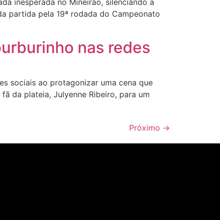
da inesperada no Mineirão, silenciando a
al da partida pela 19ª rodada do Campeonato
burburinho nas redes
es sociais ao protagonizar uma cena que
ã da plateia, Julyenne Ribeiro, para um
Próximo
→