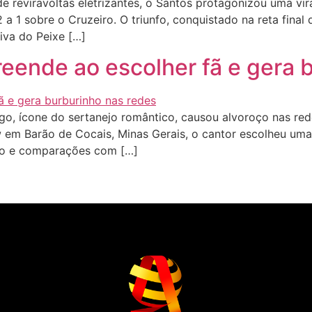
reviravoltas eletrizantes, o Santos protagonizou uma vira
2 a 1 sobre o Cruzeiro. O triunfo, conquistado na reta fin
iva do Peixe […]
eende ao escolher fã e gera 
, ícone do sertanejo romântico, causou alvoroço nas red
em Barão de Cocais, Minas Gerais, o cantor escolheu uma f
nho e comparações com […]