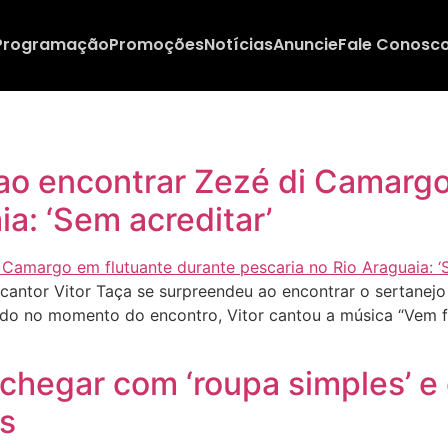
Programação
Promoções
Notícias
Anuncie
Fale Conosc
ao encontrar Zezé di Camargo
ia: ‘Sem acreditar’
 cantor Vitor Taça se surpreendeu ao encontrar o sertanej
do no momento do encontro, Vitor cantou a música “Vem f
chegar com ‘roupa simples’ e 
ás