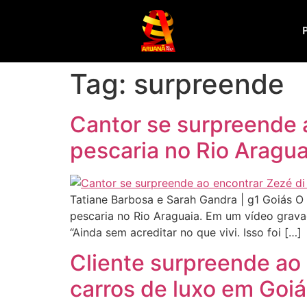
Tag:
surpreende
Cantor se surpreende 
pescaria no Rio Aragua
Tatiane Barbosa e Sarah Gandra | g1 Goiás O
pescaria no Rio Araguaia. Em um vídeo grava
“Ainda sem acreditar no que vivi. Isso foi […]
Cliente surpreende ao 
carros de luxo em Goi