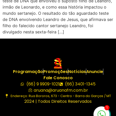
teste de DNA que envolveu o suposto filho de Leandro,
irmão de Leonardo, e como essa história impactou o
mundo sertanejo. O resultado do tão aguardado teste
de DNA envolvendo Leandro de Jesus, que afirmava ser
filho do falecido cantor sertanejo Leandro, foi
divulgado nesta sexta-feira […]
Programação
Promoções
Notícias
Anuncie
Fale Conosco
(66) 9 9909-1021
(66) 3401-1345
aruana@aruanafm.com.br
Endereço: Rua Bororos, 673 - Centro - Barra do Garças / MT
2024 | Todos Direitos Reservados
1