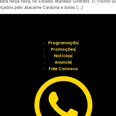
nesta terça-feira, no Estádio Atanasio Girardot. O Tricolo
diçados pelo atacante Cardona e bolas […]
Programação
Promoções
Notícias
Anuncie
Fale Conosco