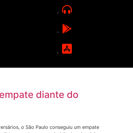
 empate diante do
ersários, o São Paulo conseguiu um empate