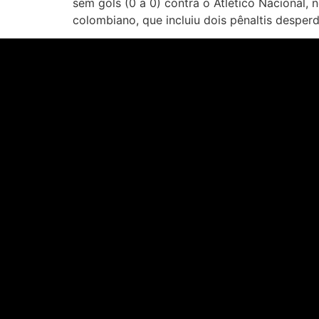
sem gols (0 a 0) contra o Atlético Nacional, 
colombiano, que incluiu dois pênaltis desper