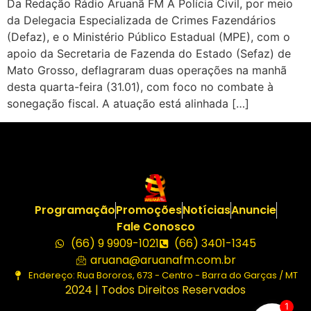
Da Redação Rádio Aruanã FM A Polícia Civil, por meio
da Delegacia Especializada de Crimes Fazendários
(Defaz), e o Ministério Público Estadual (MPE), com o
apoio da Secretaria de Fazenda do Estado (Sefaz) de
Mato Grosso, deflagraram duas operações na manhã
desta quarta-feira (31.01), com foco no combate à
sonegação fiscal. A atuação está alinhada […]
Programação
Promoções
Notícias
Anuncie
Fale Conosco
(66) 9 9909-1021
(66) 3401-1345
aruana@aruanafm.com.br
Endereço: Rua Bororos, 673 - Centro - Barra do Garças / MT
2024 | Todos Direitos Reservados
1