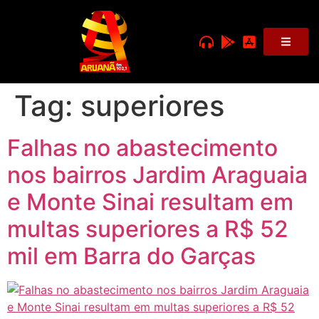
Tag:
superiores
Falhas no abastecimento
nos bairros Jardim Araguaia
e Monte Sinai resultam em
multas superiores a R$ 52
mil em Barra do Garças