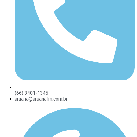
(66) 3401-1345
aruana@aruanafm.com.br