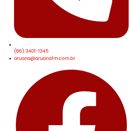
(66) 3401-1345
aruana@aruanafm.com.br