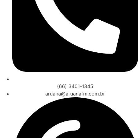
(66) 3401-1345
aruana@aruanafm.com.br