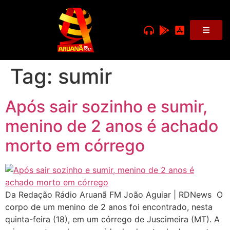
Tag:
sumir
Após sair sozinho e sumir,
menino de 2 anos é achado
morto em córrego
Da Redação Rádio Aruanã FM João Aguiar | RDNews O
corpo de um menino de 2 anos foi encontrado, nesta
quinta-feira (18), em um córrego de Juscimeira (MT). A