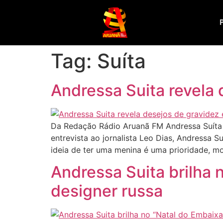
Tag:
Suíta
Andressa Suita revela 
Da Redação Rádio Aruanã FM Andressa Suíta 
entrevista ao jornalista Leo Dias, Andressa
ideia de ter uma menina é uma prioridade, m
Andressa Suita brilha 
designer russa