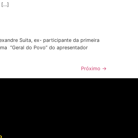
 […]
andre Suita, ex- participante da primeira
rama “Geral do Povo” do apresentador
Próximo
→
o