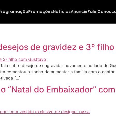
Programação
Promoções
Notícias
Anuncie
Fale Conosc
desejos de gravidez e 3º filh
fala sobre desejo de engravidar novamente ao lado de Gu
 Suíta comentou o sonho de aumentar a família com o canto
otivada […]
no “Natal do Embaixador” com