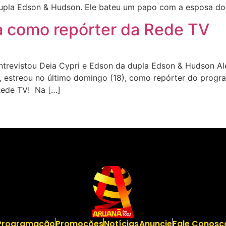
 dupla Edson & Hudson. Ele bateu um papo com a esposa do
ia como repórter da Rede TV
trevistou Deia Cypri e Edson da dupla Edson & Hudson Alex
V, estreou no último domingo (18), como repórter do prog
Rede TV! Na […]
Programação
Promoções
Notícias
Anuncie
Fale Conosc