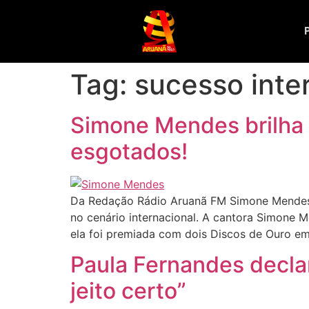
Tag:
sucesso inte
Simone Mendes brilha 
esgotados!
Da Redação Rádio Aruanã FM Simone Mendes 
no cenário internacional. A cantora Simone Me
ela foi premiada com dois Discos de Ouro em
Paula Fernandes decla
jeito certo”