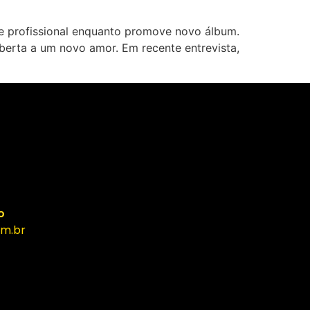
 e profissional enquanto promove novo álbum.
aberta a um novo amor. Em recente entrevista,
o
m.br