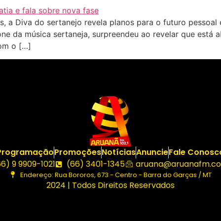
 a Diva do sertanejo revela planos para o futuro pessoal
ne da música sertaneja, surpreendeu ao revelar que está 
com o […]
Programação
Promoções
Notícias
Anuncie
Fale Conosc
66) 9 9909-1021
(66) 3401-1345
aruana@aruanafm.co
Endereço: Rua Bororos, 673 - Centro - Barra do Garças / MT
2024 | Todos Direitos Reservados