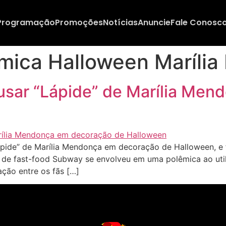
Programação
Promoções
Notícias
Anuncie
Fale Conosc
mica Halloween Maríli
 usar “Lápide” de Marília Me
pide” de Marília Mendonça em decoração de Halloween, e 
e de fast-food Subway se envolveu em uma polêmica ao ut
ção entre os fãs […]