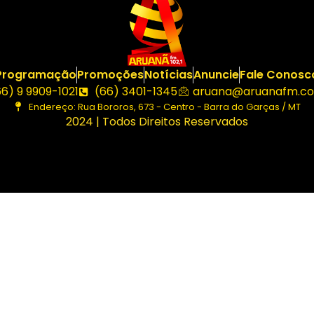
Programação
Promoções
Notícias
Anuncie
Fale Conosc
66) 9 9909-1021
(66) 3401-1345
aruana@aruanafm.co
Endereço: Rua Bororos, 673 - Centro - Barra do Garças / MT
2024 | Todos Direitos Reservados
giriş
ultrabet giriş
ultrabet
betasus güncel giriş
betasus gir