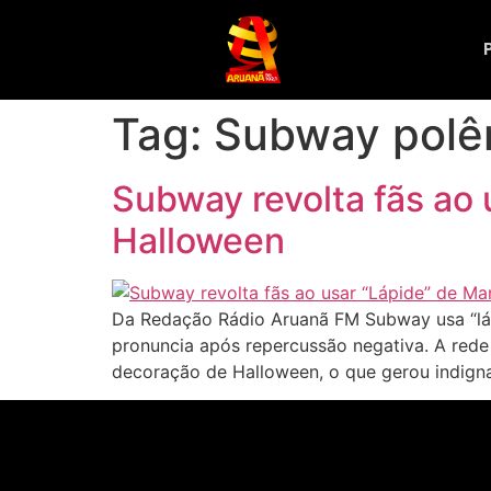
Tag:
Subway polê
Subway revolta fãs ao
Halloween
Da Redação Rádio Aruanã FM Subway usa “lá
pronuncia após repercussão negativa. A red
decoração de Halloween, o que gerou indigna