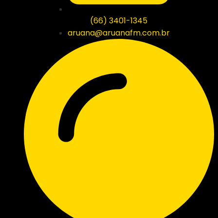
(66) 3401-1345
aruana@aruanafm.com.br