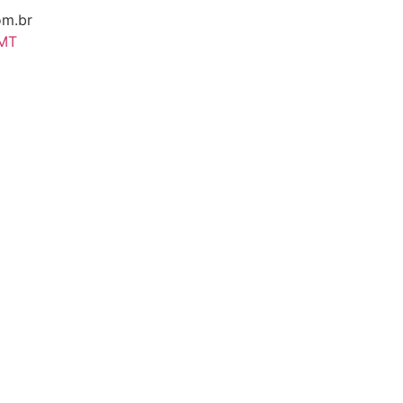
om.br
 MT