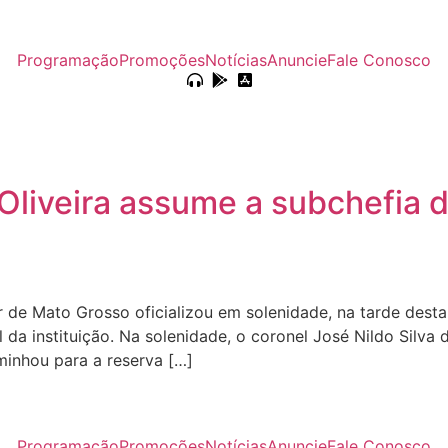
Programação
Promoções
Notícias
Anuncie
Fale Conosco
 Oliveira assume a subchefia 
 de Mato Grosso oficializou em solenidade, na tarde desta
a instituição. Na solenidade, o coronel José Nildo Silva d
minhou para a reserva […]
Programação
Promoções
Notícias
Anuncie
Fale Conosco