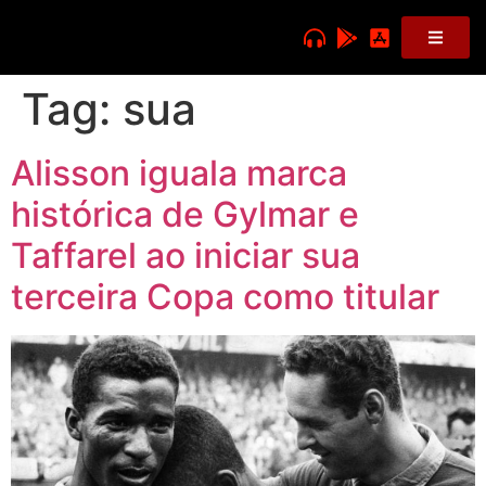
Tag:
sua
Alisson iguala marca
histórica de Gylmar e
Taffarel ao iniciar sua
terceira Copa como titular