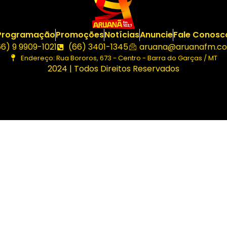
Programação
Promoções
Notícias
Anuncie
Fale Conosc
66) 9 9909-1021
(66) 3401-1345
aruana@aruanafm.co
Endereço: Rua Bororos, 673 - Centro - Barra do Garças / MT
2024 | Todos Direitos Reservados
asibom güncel giriş
casibom giriş
casibom
casibom güncel 