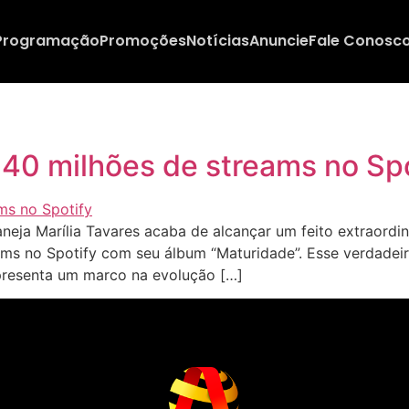
Programação
Promoções
Notícias
Anuncie
Fale Conosc
 40 milhões de streams no Sp
ja Marília Tavares acaba de alcançar um feito extraordiná
ms no Spotify com seu álbum “Maturidade”. Esse verdadeir
presenta um marco na evolução […]