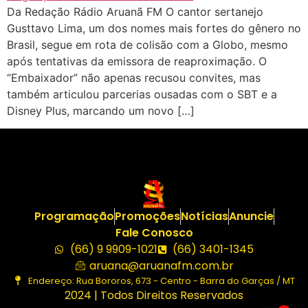
Da Redação Rádio Aruanã FM O cantor sertanejo
Gusttavo Lima, um dos nomes mais fortes do gênero no
Brasil, segue em rota de colisão com a Globo, mesmo
após tentativas da emissora de reaproximação. O
“Embaixador” não apenas recusou convites, mas
também articulou parcerias ousadas com o SBT e a
Disney Plus, marcando um novo […]
Programação
Promoções
Notícias
Anuncie
Fale Conosco
(66) 9 9909-1021
(66) 3401-1345
aruana@aruanafm.com.br
Endereço: Rua Bororos, 673 - Centro - Barra do Garças / MT
2024 | Todos Direitos Reservados