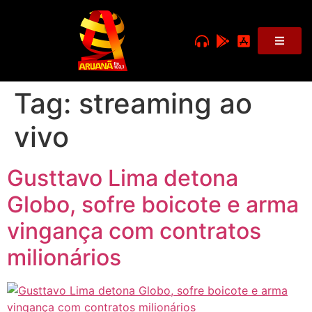
Tag:
streaming ao
vivo
Gusttavo Lima detona
Globo, sofre boicote e arma
vingança com contratos
milionários