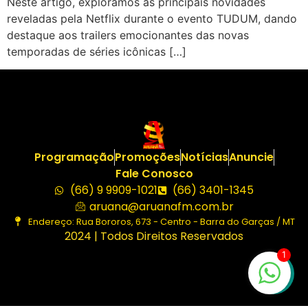
Neste artigo, exploramos as principais novidades
reveladas pela Netflix durante o evento TUDUM, dando
destaque aos trailers emocionantes das novas
temporadas de séries icônicas […]
Programação
Promoções
Notícias
Anuncie
Fale Conosco
(66) 9 9909-1021
(66) 3401-1345
aruana@aruanafm.com.br
Endereço: Rua Bororos, 673 - Centro - Barra do Garças / MT
2024 | Todos Direitos Reservados
1