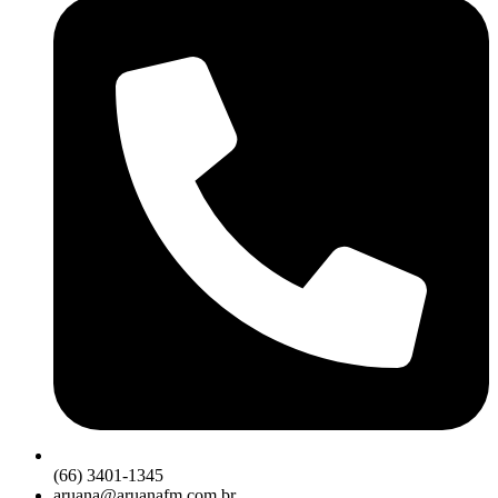
(66) 3401-1345
aruana@aruanafm.com.br