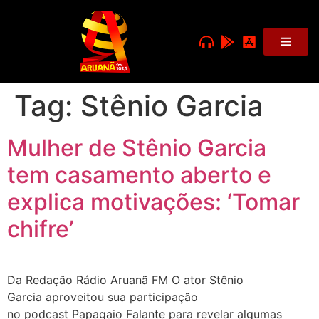
Tag:
Stênio Garcia
Mulher de Stênio Garcia
tem casamento aberto e
explica motivações: ‘Tomar
chifre’
Da Redação Rádio Aruanã FM O ator Stênio
Garcia aproveitou sua participação
no podcast Papagaio Falante para revelar algumas