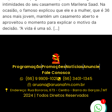
intimidades do seu casamento com Marilena Saad. Na
ocasião, o famoso explicou que ele e a mulher, que é 36
anos mais jovem, mantém um casamento aberto e
aproveitou o momento para explicar o motivo da
decisão. “A vida é uma só. […]
Programação
Promoções
Notícias
Anuncie
Fale Conosco
(66) 9 9909-1021
(66) 3401-1345
aruana@aruanafm.com.br
Endereço: Rua Bororos, 673 - Centro - Barra do Garças / MT
2024 | Todos Direitos Reservados
1