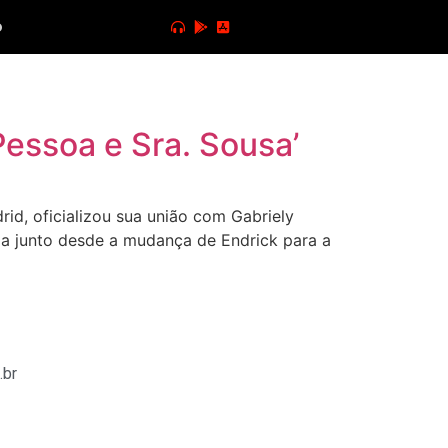
o
Pessoa e Sra. Sousa’
id, oficializou sua união com Gabriely
via junto desde a mudança de Endrick para a
.br