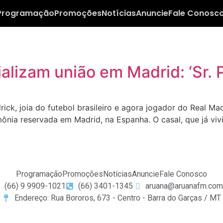
Programação
Promoções
Notícias
Anuncie
Fale Conosc
ializam união em Madrid: ‘Sr. 
k, joia do futebol brasileiro e agora jogador do Real Madr
mônia reservada em Madrid, na Espanha. O casal, que já vi
Programação
Promoções
Notícias
Anuncie
Fale Conosco
(66) 9 9909-1021
(66) 3401-1345
aruana@aruanafm.com
Endereço: Rua Bororos, 673 - Centro - Barra do Garças / MT