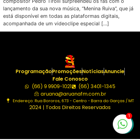
compositor Pedro Tirolli surpreendeu os fãs com o
lançamento da sua nova música, “Menina Ruiva”, que já
está disponível em todas as plataformas digitais,
acompanhada de um videoclipe especial […]
Programação
Promoções
Notícias
Anuncie
Fale Conosco
(66) 9 9909-1021
(66) 3401-1345
aruana@aruanafm.com.br
Endereço: Rua Bororos, 673 - Centro - Barra do Garças / MT
2024 | Todos Direitos Reservados
1