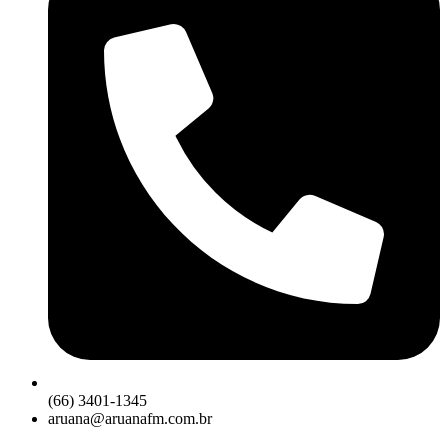
(66) 3401-1345
aruana@aruanafm.com.br