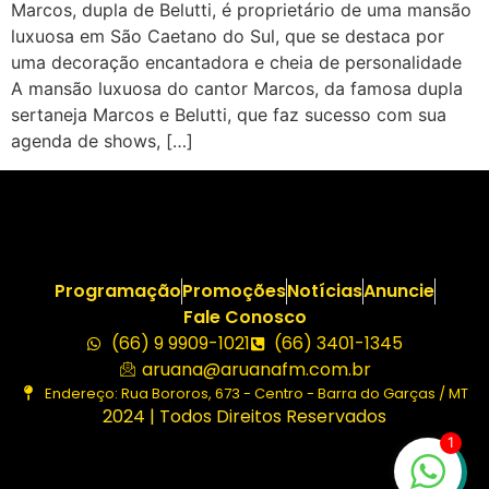
Marcos, dupla de Belutti, é proprietário de uma mansão
luxuosa em São Caetano do Sul, que se destaca por
uma decoração encantadora e cheia de personalidade
A mansão luxuosa do cantor Marcos, da famosa dupla
sertaneja Marcos e Belutti, que faz sucesso com sua
agenda de shows, […]
Programação
Promoções
Notícias
Anuncie
Fale Conosco
(66) 9 9909-1021
(66) 3401-1345
aruana@aruanafm.com.br
Endereço: Rua Bororos, 673 - Centro - Barra do Garças / MT
2024 | Todos Direitos Reservados
1