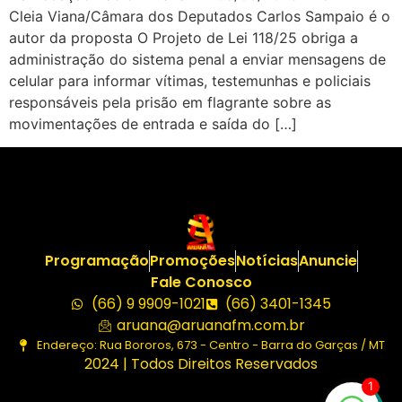
Cleia Viana/Câmara dos Deputados Carlos Sampaio é o
autor da proposta O Projeto de Lei 118/25 obriga a
administração do sistema penal a enviar mensagens de
celular para informar vítimas, testemunhas e policiais
responsáveis pela prisão em flagrante sobre as
movimentações de entrada e saída do […]
Programação
Promoções
Notícias
Anuncie
Fale Conosco
(66) 9 9909-1021
(66) 3401-1345
aruana@aruanafm.com.br
Endereço: Rua Bororos, 673 - Centro - Barra do Garças / MT
2024 | Todos Direitos Reservados
1