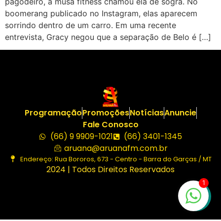
pagodeiro, a musa fitness chamou ela de sogra. No
boomerang publicado no Instagram, elas aparecem
sorrindo dentro de um carro. Em uma recente
entrevista, Gracy negou que a separação de Belo é […]
Programação
Promoções
Notícias
Anuncie
Fale Conosco
(66) 9 9909-1021
(66) 3401-1345
aruana@aruanafm.com.br
Endereço: Rua Bororos, 673 - Centro - Barra do Garças / MT
2024 | Todos Direitos Reservados
1