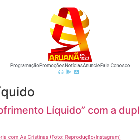
Programação
Promoções
Notícias
Anuncie
Fale Conosco
íquido
frimento Líquido” com a dupl