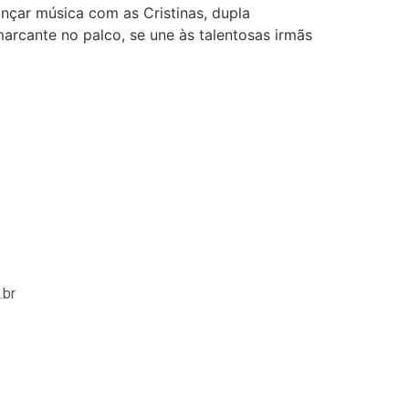
nçar música com as Cristinas, dupla
arcante no palco, se une às talentosas irmãs
.br
et giriş
starzbet
xslot güncel giriş
xslot giriş
xslot
xslot gün