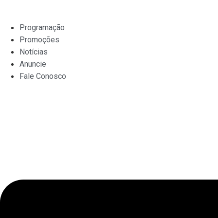
Ir
para
Programação
o
Promoções
conteúdo
Notícias
Anuncie
Fale Conosco