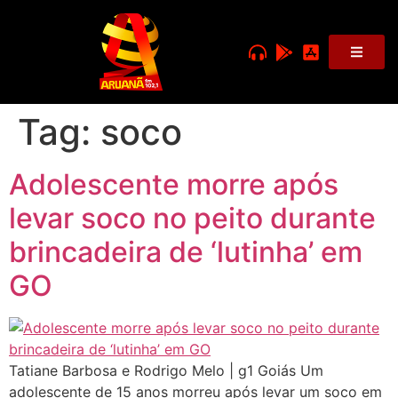
Tag:
soco
Adolescente morre após
levar soco no peito durante
brincadeira de ‘lutinha’ em
GO
Tatiane Barbosa e Rodrigo Melo | g1 Goiás Um
adolescente de 15 anos morreu após levar um soco em