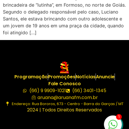
brincadeira de “lutinha”, em Formoso, no norte de Goiás.
Segundo o delegado responsável pelo caso, Luciano
Santos, ele estava brincando com outro adolescente e
um jovem de 19 anos em uma praça da cidade, quando
foi atingido […]
Programação
Promoções
Notícias
Anuncie
Fale Conosco
(66) 9 9909-1021
(66) 3401-1345
aruana@aruanafm.com.br
Endereço: Rua Bororos, 673 - Centro - Barra do Garças / MT
2024 | Todos Direitos Reservados
1