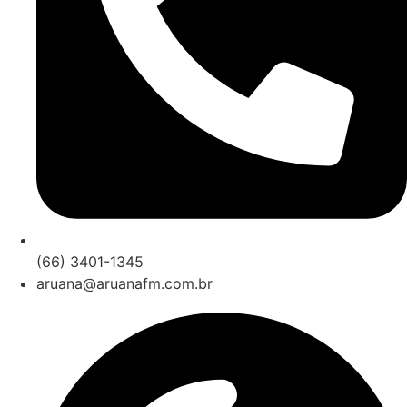
(66) 3401-1345
aruana@aruanafm.com.br