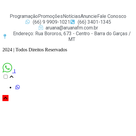
Programação
Promoções
Notícias
Anuncie
Fale Conosco
(66) 9 9909-1021
(66) 3401-1345
aruana@aruanafm.com.br
Endereço: Rua Bororos, 673 - Centro - Barra do Garças /
MT
2024 | Todos Direitos Reservados
1
zbet güncel giriş
starzbet giriş
starzbet
starzbet güncel giriş
starzbet giriş