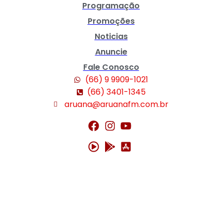
Programação
Promoções
Noticias
Anuncie
Fale Conosco
(66) 9 9909-1021
(66) 3401-1345
aruana@aruanafm.com.br
ncel giriş
starzbet giriş
starzbet
starzbet güncel giriş
starzbet giriş
starzb