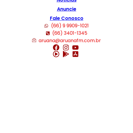
Anuncie
Fale Conosco
(66) 9 9909-1021
(66) 3401-1345
aruana@aruanafm.com.br
ncel giriş
starzbet giriş
starzbet
starzbet güncel giriş
starzbet giriş
starzb