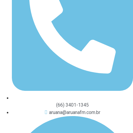
(66) 3401-1345
aruana@aruanafm.com.br