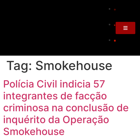
Tag:
Smokehouse
Polícia Civil indicia 57
integrantes de facção
criminosa na conclusão de
inquérito da Operação
Smokehouse