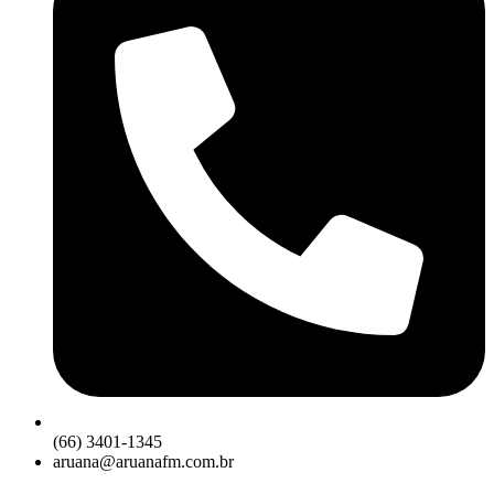
(66) 3401-1345
aruana@aruanafm.com.br