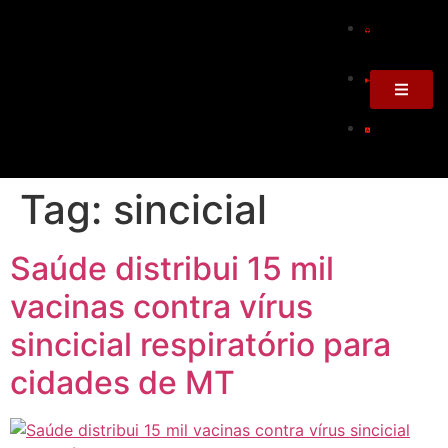
Tag:
sincicial
Saúde distribui 15 mil
vacinas contra vírus
sincicial respiratório para
cidades de MT