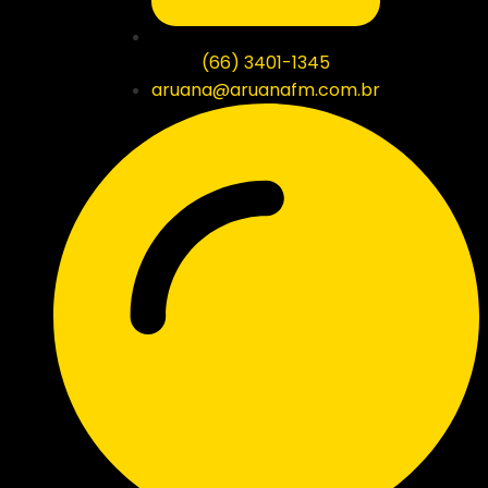
(66) 3401-1345
aruana@aruanafm.com.br