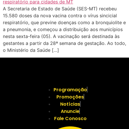
A Secretaria de Estado de Saúde (SES-MT) recebeu
15.580 doses da nova vacina contra o vírus sincicial
respiratório, que previne doenças como a bronquiolite e
a pneumonia, e começou a distribuição aos municípios
nesta sexta-feira (05). A vacinação será destinada às
gestantes a partir da 28ª semana de gestação. Ao todo,
o Ministério da Saúde […]
Programação
Promoções
Notícias
Anuncie
Fale Conosco