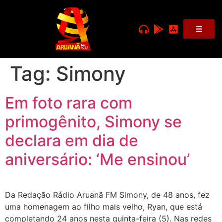
Tag:
Simony
Em foto rara com
primogênito, Simony se
declara em dia de
aniversário: ‘Me ensinou’
Da Redação Rádio Aruanã FM Simony, de 48 anos, fez
uma homenagem ao filho mais velho, Ryan, que está
completando 24 anos nesta quinta-feira (5). Nas redes