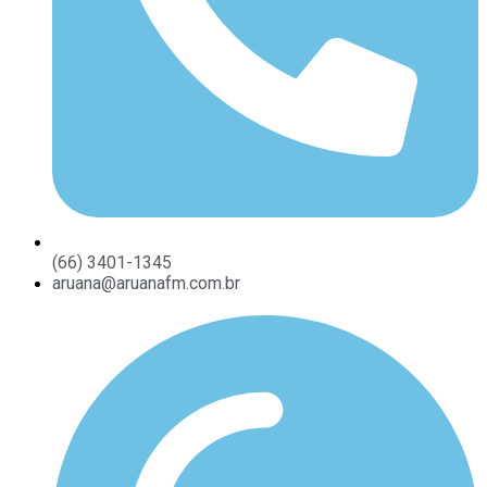
(66) 3401-1345
aruana@aruanafm.com.br