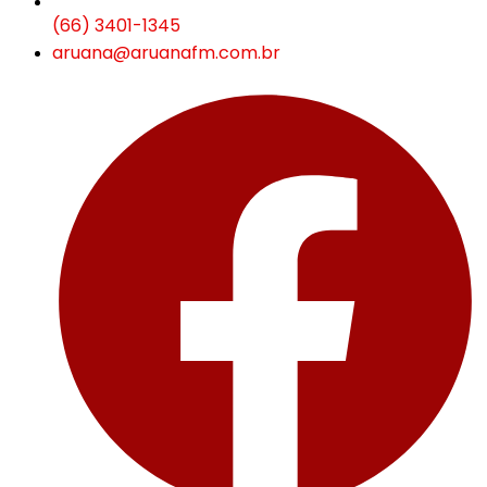
(66) 3401-1345
aruana@aruanafm.com.br