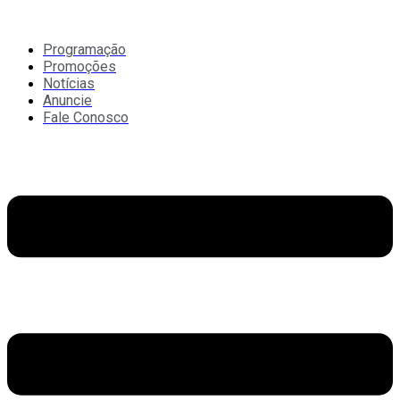
Ir
para
o
Programação
conteúdo
Promoções
Notícias
Anuncie
Fale Conosco