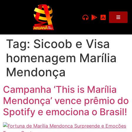
Tag:
Sicoob e Visa
homenagem Marília
Mendonça
Campanha ‘This is Marília
Mendonça’ vence prêmio do
Spotify e emociona o Brasil!