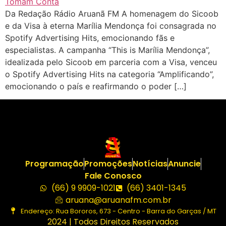
Da Redação Rádio Aruanã FM A homenagem do Sicoob
e da Visa à eterna Marília Mendonça foi consagrada no
Spotify Advertising Hits, emocionando fãs e
especialistas. A campanha “This is Marília Mendonça”,
idealizada pelo Sicoob em parceria com a Visa, venceu
o Spotify Advertising Hits na categoria “Amplificando”,
emocionando o país e reafirmando o poder […]
Programação
Promoções
Notícias
Anuncie
Fale Conosco
(66) 9 9909-1021
(66) 3401-1345
aruana@aruanafm.com.br
Endereço: Rua Bororos, 673 - Centro - Barra do Garças / MT
2024 | Todos Direitos Reservados