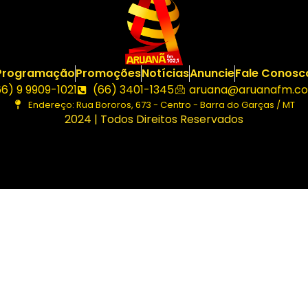
Programação
Promoções
Notícias
Anuncie
Fale Conosc
66) 9 9909-1021
(66) 3401-1345
aruana@aruanafm.co
Endereço: Rua Bororos, 673 - Centro - Barra do Garças / MT
2024 | Todos Direitos Reservados
cel giriş
starzbet giriş
starzbet
starzbet güncel giriş
starzb