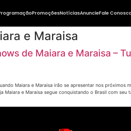
Programação
Promoções
Notícias
Anuncie
Fale Conosc
ara e Maraisa
hows de Maiara e Maraisa – T
ando Maiara e Maraisa irão se apresentar nos próximos m
ja Maiara e Maraisa segue conquistando o Brasil com seu t