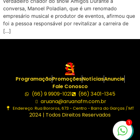
verdadeiro criador do show Amigos Durante a
conversa, Manoel Poladian, que é um renomado
empresário musical e produtor de eventos, afirmou que
foi a pessoa responsável por revitalizar a carreira de
[…]
Programação
Promoções
Notícias
Anuncie
Fale Conosco
(66) 9 9909-1021
(66) 3401-1345
aruana@aruanafm.com.br
Endereço: Rua Bororos, 673 - Centro - Barra do Garças / MT
2024 | Todos Direitos Reservados
1