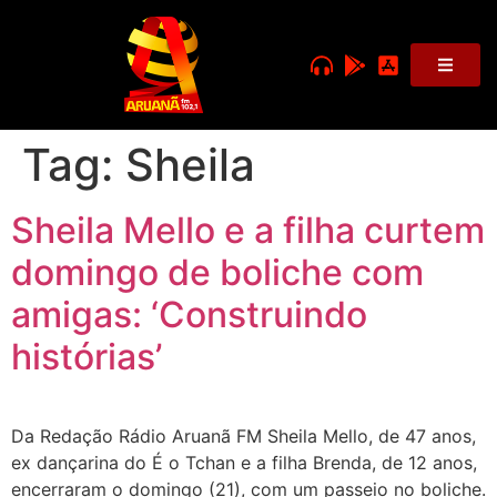
Tag:
Sheila
Sheila Mello e a filha curtem
domingo de boliche com
amigas: ‘Construindo
histórias’
Da Redação Rádio Aruanã FM Sheila Mello, de 47 anos,
ex dançarina do É o Tchan e a filha Brenda, de 12 anos,
encerraram o domingo (21), com um passeio no boliche.