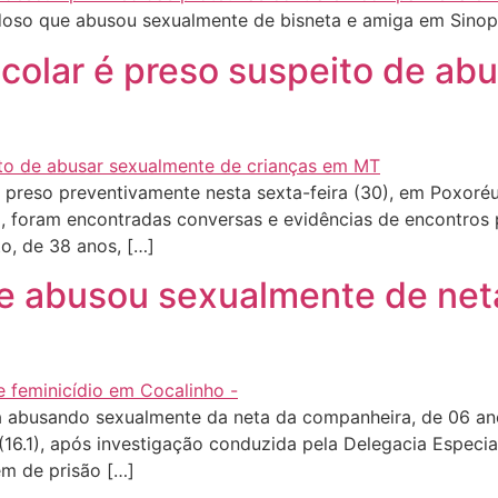
idoso que abusou sexualmente de bisneta e amiga em Sino
scolar é preso suspeito de ab
 preso preventivamente nesta sexta-feira (30), em Poxoré
il, foram encontradas conversas e evidências de encontros
to, de 38 anos, […]
ue abusou sexualmente de ne
busando sexualmente da neta da companheira, de 06 ano
a (16.1), após investigação conduzida pela Delegacia Espec
em de prisão […]