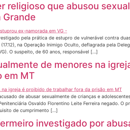
íder religioso que abusou sex
a Grande
estigado pela prática de estupro de vulnerável contra dua
ira (17.12), na Operação Inimigo Oculto, deflagrada pela Del
). O suspeito, de 60 anos, responsável […]
almente de menores na igreja
ão em MT
acusado de abusar sexualmente de crianças e adolescente
enitenciária Osvaldo Florentino Leite Ferreira negado. O pr
quisito de cumprimento […]
nfermeiro investigado por abu