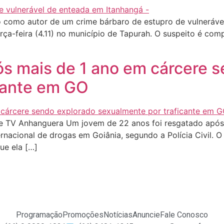
omo autor de um crime bárbaro de estupro de vulneráve
 terça-feira (4.11) no município de Tapurah. O suspeito é c
s mais de 1 ano em cárcere 
cante em GO
s e TV Anhanguera Um jovem de 22 anos foi resgatado após
rnacional de drogas em Goiânia, segundo a Polícia Civil. 
ue ela […]
Programação
Promoções
Notícias
Anuncie
Fale Conosco