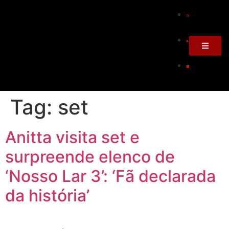
Tag:
set
Anitta visita set e
surpreende elenco de
‘Nosso Lar 3’: ‘Fã declarada
da história’