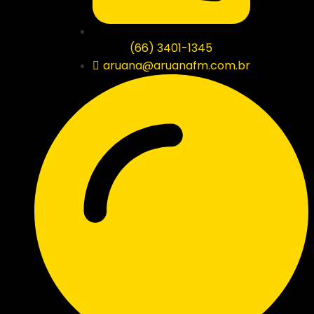
(66) 3401-1345
aruana@aruanafm.com.br