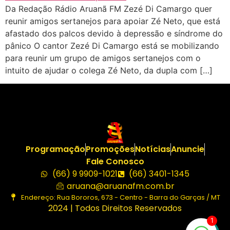
Da Redação Rádio Aruanã FM Zezé Di Camargo quer
reunir amigos sertanejos para apoiar Zé Neto, que está
afastado dos palcos devido à depressão e síndrome do
pânico O cantor Zezé Di Camargo está se mobilizando
para reunir um grupo de amigos sertanejos com o
intuito de ajudar o colega Zé Neto, da dupla com […]
Programação
Promoções
Notícias
Anuncie
Fale Conosco
(66) 9 9909-1021
(66) 3401-1345
aruana@aruanafm.com.br
Endereço: Rua Bororos, 673 - Centro - Barra do Garças / MT
2024 | Todos Direitos Reservados
1