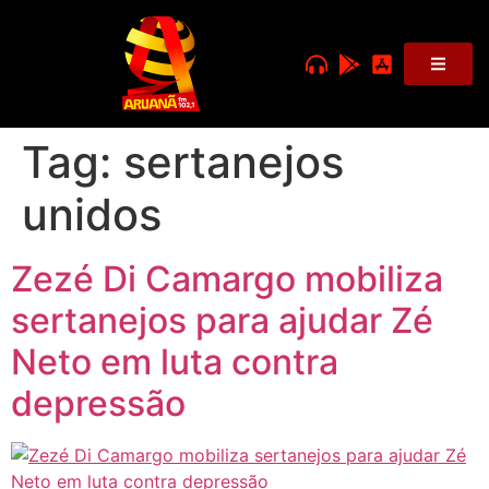
Tag:
sertanejos
unidos
Zezé Di Camargo mobiliza
sertanejos para ajudar Zé
Neto em luta contra
depressão