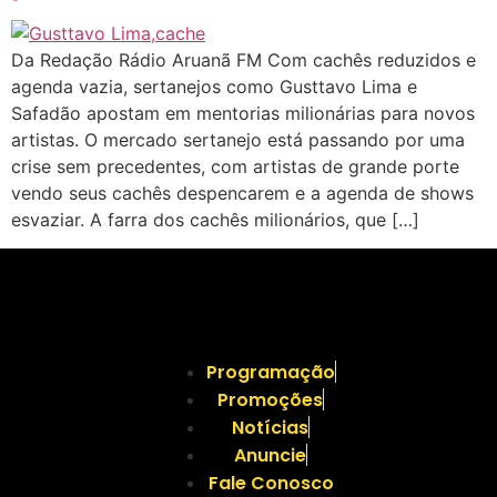
Da Redação Rádio Aruanã FM Com cachês reduzidos e
agenda vazia, sertanejos como Gusttavo Lima e
Safadão apostam em mentorias milionárias para novos
artistas. O mercado sertanejo está passando por uma
crise sem precedentes, com artistas de grande porte
vendo seus cachês despencarem e a agenda de shows
esvaziar. A farra dos cachês milionários, que […]
Programação
Promoções
Notícias
Anuncie
Fale Conosco