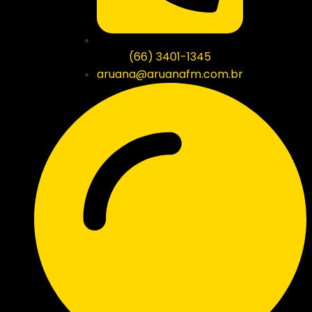
(66) 3401-1345
aruana@aruanafm.com.br