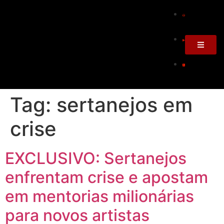
Tag:
sertanejos em
crise
EXCLUSIVO: Sertanejos
enfrentam crise e apostam
em mentorias milionárias
para novos artistas