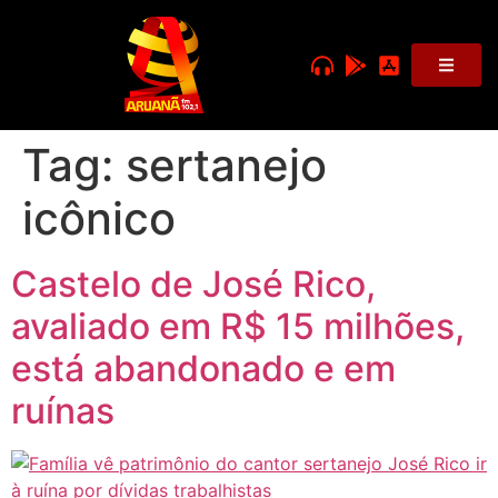
Tag:
sertanejo
icônico
Castelo de José Rico,
avaliado em R$ 15 milhões,
está abandonado e em
ruínas