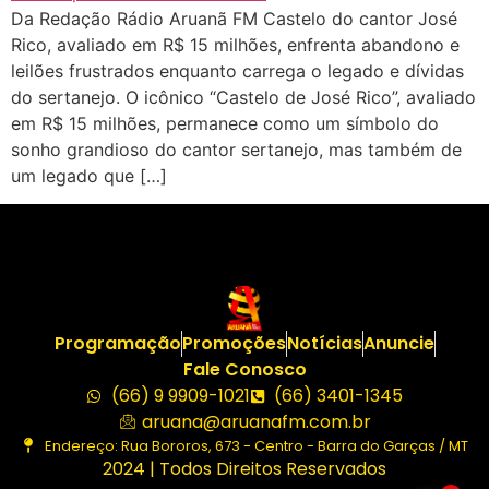
Da Redação Rádio Aruanã FM Castelo do cantor José
Rico, avaliado em R$ 15 milhões, enfrenta abandono e
leilões frustrados enquanto carrega o legado e dívidas
do sertanejo. O icônico “Castelo de José Rico”, avaliado
em R$ 15 milhões, permanece como um símbolo do
sonho grandioso do cantor sertanejo, mas também de
um legado que […]
Programação
Promoções
Notícias
Anuncie
Fale Conosco
(66) 9 9909-1021
(66) 3401-1345
aruana@aruanafm.com.br
Endereço: Rua Bororos, 673 - Centro - Barra do Garças / MT
2024 | Todos Direitos Reservados