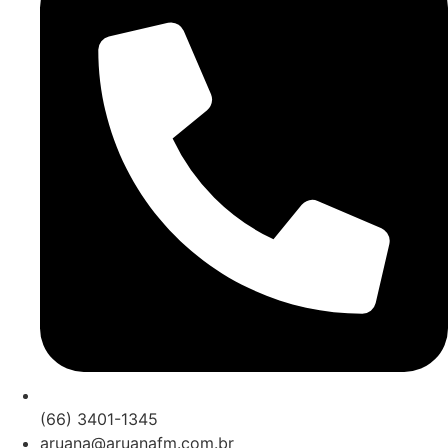
(66) 3401-1345
aruana@aruanafm.com.br